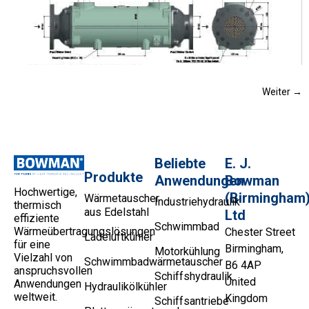
Weiter
→
Beliebte
E. J.
Produkte
Anwendungen
Bowman
Hochwertige,
(Birmingham
Wärmetauscher
Industriehydraulik
thermisch
aus Edelstahl
Ltd
effiziente
Schwimmbad
Wärmeübertragungslösungen
Chester Street
Ladeluftkühler
für eine
Birmingham,
Motorkühlung
Vielzahl von
Schwimmbadwärmetauscher
B6 4AP
anspruchsvollen
Schiffshydraulik
United
Anwendungen
Hydraulikölkühler
weltweit.
Kingdom
Schiffsantriebe