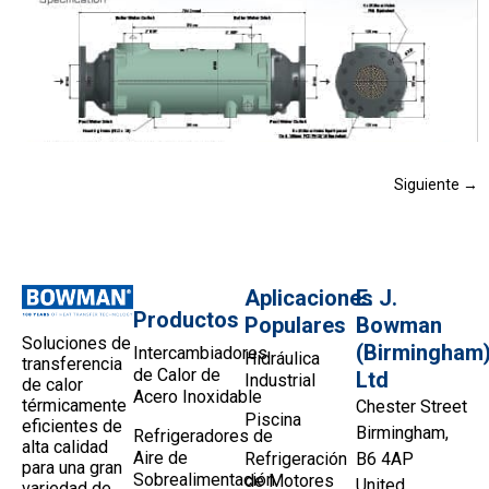
Siguiente
→
Aplicaciones
E. J.
Productos
Populares
Bowman
Soluciones de
(Birmingham
Intercambiadores
Hidráulica
transferencia
de Calor de
Ltd
Industrial
de calor
Acero Inoxidable
térmicamente
Chester Street
Piscina
eficientes de
Birmingham,
Refrigeradores de
alta calidad
Aire de
Refrigeración
B6 4AP
para una gran
Sobrealimentación
de Motores
United
variedad de