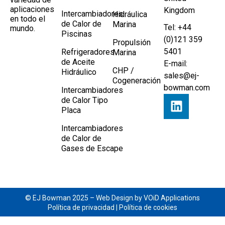
aplicaciones
Kingdom
Intercambiadores
Hidráulica
en todo el
de Calor de
Marina
Tel: +44
mundo.
Piscinas
(0)121 359
Propulsión
5401
Refrigeradores
Marina
de Aceite
E-mail:
CHP /
Hidráulico
sales@ej-
Cogeneración
bowman.com
Intercambiadores
de Calor Tipo
Placa
Intercambiadores
de Calor de
Gases de Escape
© EJ Bowman 2025 –
Web Design by VOiD Applications
Política de privacidad
|
Política de cookies