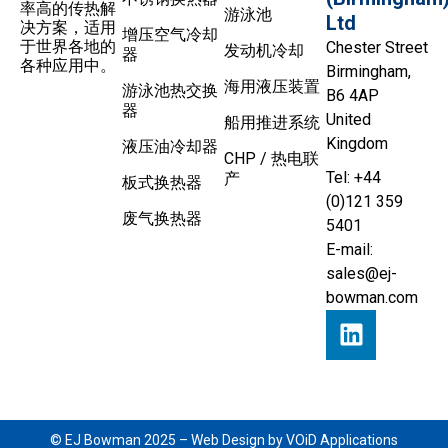
率高的传热解
游泳池
Ltd
决方案，适用
增压空气冷却
于世界各地的
Chester Street
发动机冷却
器
各种应用中。
Birmingham,
海用液压装置
游泳池热交换
B6 4AP
器
United
船用推进系统
Kingdom
液压油冷却器
CHP / 热电联
Tel: +44
产
板式换热器
(0)121 359
废气换热器
5401
E-mail:
sales@ej-
bowman.com
© EJ Bowman 2025 –
Web Design by VOiD Applications