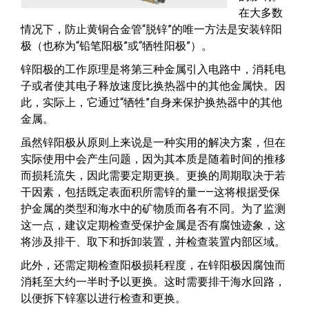
在大多数
情况下，防止黄铜合金管“脱锌”的唯一方法是安装锌阳
极（也称为“铅笔阳极”或“牺牲阳极”）。
锌阳极的工作原理是将第三种金属引入电路中，消耗电
子或者使其电子释放速度比换热器中的其他金属快。因
此，实际上，它通过“牺牲”自身来保护换热器中的其他
金属。
虽然锌阳极从原则上来说是一种实用的解决方案，但在
实际使用中会产生问题，因为其本质是随着时间的推移
而损耗流失，因此需要定期更换。更换的周期取决于若
干因素，包括既定表面积所需锌的量——这将根据受保
护金属的类型和海水中的矿物质而各有不同。为了监测
这一点，建议定期检查受保护金属是否有腐蚀迹象，这
将涉及排干、取下和拆卸装置，并检查装置内部区域。
此外，还需定期检查阳极损耗程度，在锌阳极因腐蚀而
消耗至大约一半时予以更换。这时需要排干海水回路，
以便拆下锌塞以进行检查和更换。