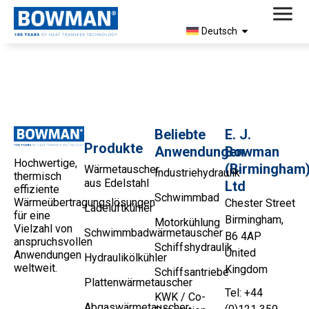
Deutsch
5117-3 Produktprofil
Beliebte
E. J.
Produkte
Anwendungen
Bowman
Hochwertige,
(Birmingham
Wärmetauscher
Industriehydraulik
thermisch
aus Edelstahl
Ltd
effiziente
Schwimmbad
Wärmeübertragungslösungen
Chester Street
Ladeluftkühler
für eine
Birmingham,
Motorkühlung
Vielzahl von
Schwimmbadwärmetauscher
B6 4AP
anspruchsvollen
Schiffshydraulik
United
Anwendungen
Hydraulikölkühler
weltweit.
Kingdom
Schiffsantriebe
Plattenwärmetauscher
Tel: +44
KWK / Co-
Abgaswärmetauscher