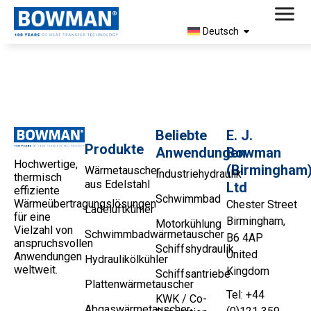
Deutsch
5118-3 Produktprofil
Beliebte
E. J.
Produkte
Anwendungen
Bowman
Hochwertige,
(Birmingham
Wärmetauscher
Industriehydraulik
thermisch
aus Edelstahl
Ltd
effiziente
Schwimmbad
Wärmeübertragungslösungen
Chester Street
Ladeluftkühler
für eine
Birmingham,
Motorkühlung
Vielzahl von
Schwimmbadwärmetauscher
B6 4AP
anspruchsvollen
Schiffshydraulik
United
Anwendungen
Hydraulikölkühler
weltweit.
Kingdom
Schiffsantriebe
Plattenwärmetauscher
Tel: +44
KWK / Co-
Abgaswärmetauscher