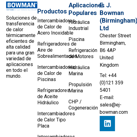
Aplicaciones
E. J.
Productos
Populares
Bowman
Soluciones de
(Birmingham
Intercambiadores
Hidráulica
transferencia
de Calor de
Ltd
Industrial
de calor
Acero Inoxidable
térmicamente
Chester Street
Piscina
eficientes de
Birmingham,
Refrigeradores de
alta calidad
Aire de
Refrigeración
B6 4AP
para una gran
Sobrealimentación
de Motores
United
variedad de
aplicaciones
Kingdom
Intercambiadores
Hidráulica
en todo el
de Calor de
Marina
Tel: +44
mundo.
Piscinas
(0)121 359
Propulsión
5401
Refrigeradores
Marina
de Aceite
E-mail:
CHP /
Hidráulico
sales@ej-
Cogeneración
bowman.com
Intercambiadores
de Calor Tipo
Placa
Intercambiadores