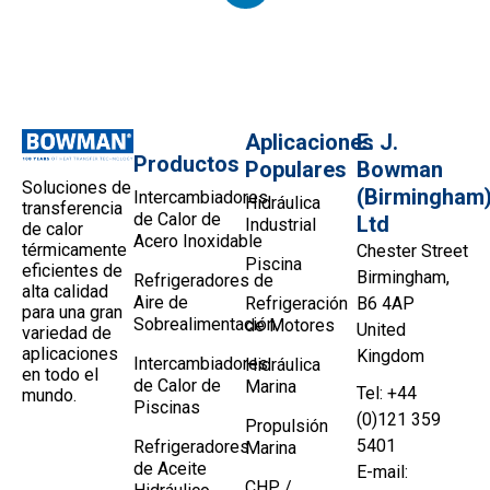
Aplicaciones
E. J.
Productos
Populares
Bowman
Soluciones de
(Birmingham
Intercambiadores
Hidráulica
transferencia
de Calor de
Ltd
Industrial
de calor
Acero Inoxidable
térmicamente
Chester Street
Piscina
eficientes de
Birmingham,
Refrigeradores de
alta calidad
Aire de
Refrigeración
B6 4AP
para una gran
Sobrealimentación
de Motores
United
variedad de
aplicaciones
Kingdom
Intercambiadores
Hidráulica
en todo el
de Calor de
Marina
Tel: +44
mundo.
Piscinas
(0)121 359
Propulsión
5401
Refrigeradores
Marina
de Aceite
E-mail:
CHP /