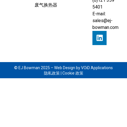
(0)121 359
废气换热器
5401
E-mail:
sales@ej-
bowman.com
© EJ Bowman 2025 –
Web Design by VOiD Applications
隐私政策
|
Cookie 政策