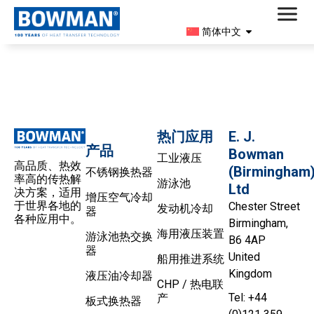
简体中文
1: 热换器是如何工作的？
热门应用
E. J.
产品
Bowman
工业液压
高品质、热效
(Birmingham
不锈钢换热器
率高的传热解
游泳池
Ltd
决方案，适用
增压空气冷却
于世界各地的
Chester Street
发动机冷却
器
各种应用中。
Birmingham,
海用液压装置
游泳池热交换
B6 4AP
器
United
船用推进系统
Kingdom
液压油冷却器
CHP / 热电联
Tel: +44
产
板式换热器