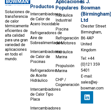
Aplicaciones
E. J.
Productos
Populares
Bowman
Soluciones de
(Birmingham
Intercambiadores
Hidráulica
transferencia
de Calor de
Ltd
Industrial
de calor
Acero Inoxidable
térmicamente
Chester Street
Piscina
eficientes de
Birmingham,
Refrigeradores de
alta calidad
Aire de
Refrigeración
B6 4AP
para una gran
Sobrealimentación
de Motores
United
variedad de
aplicaciones
Kingdom
Intercambiadores
Hidráulica
en todo el
de Calor de
Marina
Tel: +44
mundo.
Piscinas
(0)121 359
Propulsión
5401
Refrigeradores
Marina
de Aceite
E-mail:
CHP /
Hidráulico
sales@ej-
Cogeneración
bowman.com
Intercambiadores
de Calor Tipo
Placa
Intercambiadores