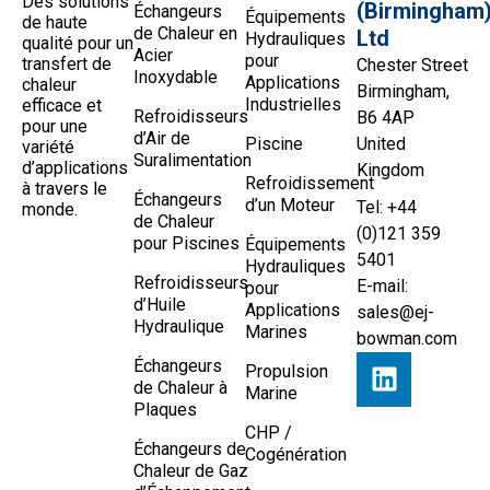
Des solutions
(Birmingham
Échangeurs
Équipements
de haute
de Chaleur en
Ltd
Hydrauliques
qualité pour un
Acier
pour
transfert de
Chester Street
Inoxydable
Applications
chaleur
Birmingham,
Industrielles
efficace et
Refroidisseurs
B6 4AP
pour une
d’Air de
Piscine
United
variété
Suralimentation
d’applications
Kingdom
Refroidissement
à travers le
Échangeurs
d’un Moteur
Tel: +44
monde.
de Chaleur
(0)121 359
pour Piscines
Équipements
5401
Hydrauliques
Refroidisseurs
E-mail:
pour
d’Huile
Applications
sales@ej-
Hydraulique
Marines
bowman.com
Échangeurs
Propulsion
de Chaleur à
Marine
Plaques
CHP /
Échangeurs de
Cogénération
Chaleur de Gaz