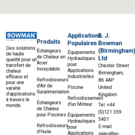
Applications
E. J.
Produits
Populaires
Bowman
Des solutions
(Birmingham
Échangeurs
Équipements
de haute
de Chaleur en
Ltd
Hydrauliques
qualité pour un
Acier
pour
transfert de
Chester Street
Inoxydable
Applications
chaleur
Birmingham,
Industrielles
efficace et
Refroidisseurs
B6 4AP
pour une
d’Air de
Piscine
United
variété
Suralimentation
d’applications
Kingdom
Refroidissement
à travers le
Échangeurs
d’un Moteur
Tel: +44
monde.
de Chaleur
(0)121 359
pour Piscines
Équipements
5401
Hydrauliques
Refroidisseurs
E-mail:
pour
d’Huile
Applications
sales@ej-