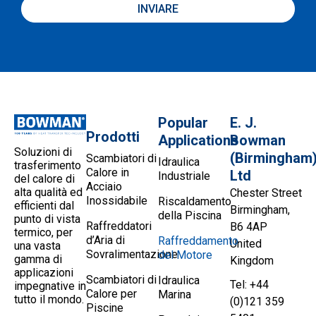
INVIARE
Popular
E. J.
Prodotti
Applications
Bowman
Soluzioni di
(Birmingham
Scambiatori di
Idraulica
trasferimento
Calore in
Ltd
Industriale
del calore di
Acciaio
alta qualità ed
Chester Street
Inossidabile
Riscaldamento
efficienti dal
Birmingham,
della Piscina
punto di vista
Raffreddatori
B6 4AP
termico, per
d’Aria di
Raffreddamento
United
una vasta
Sovralimentazione
del Motore
gamma di
Kingdom
applicazioni
Scambiatori di
Idraulica
Tel: +44
impegnative in
Calore per
Marina
tutto il mondo.
(0)121 359
Piscine