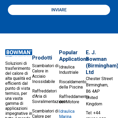
INVIARE
Popular
E. J.
Prodotti
Applications
Bowman
Soluzioni di
(Birmingham
Scambiatori di
Idraulica
trasferimento
Calore in
Ltd
Industriale
del calore di
Acciaio
alta qualità ed
Chester Street
Inossidabile
Riscaldamento
efficienti dal
Birmingham,
della Piscina
punto di vista
Raffreddatori
B6 4AP
termico, per
d’Aria di
Raffreddamento
United
una vasta
Sovralimentazione
del Motore
gamma di
Kingdom
applicazioni
Scambiatori di
Idraulica
Tel: +44
impegnative in
Calore per
Marina