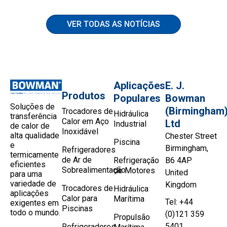
VER TODAS AS NOTÍCIAS
Aplicações
E. J.
Produtos
Populares
Bowman
Soluções de
(Birmingham
Trocadores de
Hidráulica
transferência
Calor em Aço
Ltd
Industrial
de calor de
Inoxidável
alta qualidade
Chester Street
Piscina
e
Birmingham,
Refrigeradores
termicamente
de Ar de
Refrigeração
B6 4AP
eficientes
Sobrealimentação
de Motores
United
para uma
variedade de
Kingdom
Trocadores de
Hidráulica
aplicações
Calor para
Marítima
Tel: +44
exigentes em
Piscinas
todo o mundo.
(0)121 359
Propulsão
5401
Refrigeradores