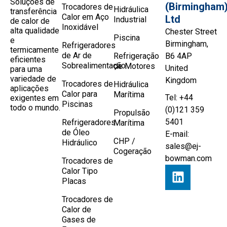
Soluções de
(Birmingham
Trocadores de
Hidráulica
transferência
Calor em Aço
Ltd
Industrial
de calor de
Inoxidável
alta qualidade
Chester Street
Piscina
e
Birmingham,
Refrigeradores
termicamente
de Ar de
Refrigeração
B6 4AP
eficientes
Sobrealimentação
de Motores
United
para uma
variedade de
Kingdom
Trocadores de
Hidráulica
aplicações
Calor para
Marítima
Tel: +44
exigentes em
Piscinas
todo o mundo.
(0)121 359
Propulsão
5401
Refrigeradores
Marítima
de Óleo
E-mail:
CHP /
Hidráulico
sales@ej-
Cogeração
bowman.com
Trocadores de
Calor Tipo
Placas
Trocadores de
Calor de
Gases de