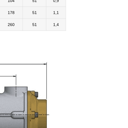
104
51
0,9
178
51
1,1
260
51
1,4