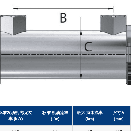
标准发动机 额定功
标准 机油流率
最大 海水流率
尺寸A
率 (kW)
(l/m)
(l/m)
(mm)