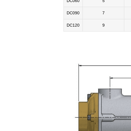
DC060
5
DC090
7
DC120
9