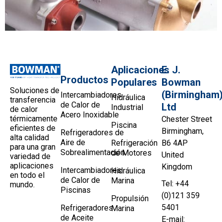
Aplicaciones
E. J.
Productos
Populares
Bowman
Soluciones de
(Birmingham
Intercambiadores
Hidráulica
transferencia
de Calor de
Ltd
Industrial
de calor
Acero Inoxidable
térmicamente
Chester Street
Piscina
eficientes de
Birmingham,
Refrigeradores de
alta calidad
Aire de
Refrigeración
B6 4AP
para una gran
Sobrealimentación
de Motores
United
variedad de
aplicaciones
Kingdom
Intercambiadores
Hidráulica
en todo el
de Calor de
Marina
Tel: +44
mundo.
Piscinas
(0)121 359
Propulsión
5401
Refrigeradores
Marina
de Aceite
E-mail: