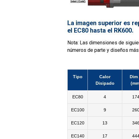
La imagen superior es re
el EC80 hasta el RK600.
Nota: Las dimensiones de siguien
números de parte y diseños más c
Tipo
Calor
Dim
Disipado
(mm
EC80
4
17
EC100
9
26
EC120
13
34
EC140
17
44