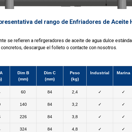
presentativa del rango de Enfriadores de Aceite
te se refieren a refirgeradores de aceite de agua dulce estánda
oncretos, descargue el folleto o contacte con nosotros.
 A
Dim B
Dim C
Peso
Industrial
Marina
)
(mm)
(mm)
(kg)
4
60
84
2,4
✓
✓
0
140
84
3,2
✓
✓
6
226
84
3,8
✓
✓
4
324
84
4,8
✓
✓