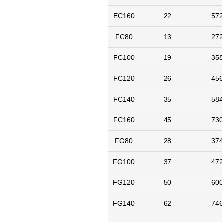
EC160
22
57
FC80
13
27
FC100
19
35
FC120
26
45
FC140
35
58
FC160
45
73
FG80
28
37
FG100
37
47
FG120
50
60
FG140
62
74