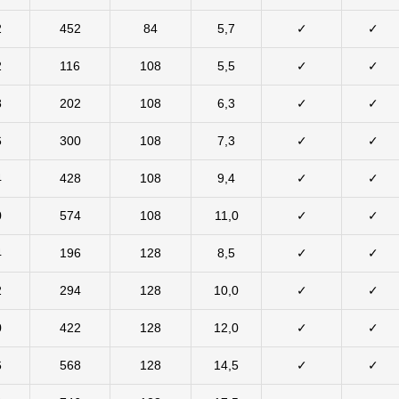
2
452
84
5,7
✓
✓
2
116
108
5,5
✓
✓
8
202
108
6,3
✓
✓
6
300
108
7,3
✓
✓
4
428
108
9,4
✓
✓
0
574
108
11,0
✓
✓
4
196
128
8,5
✓
✓
2
294
128
10,0
✓
✓
0
422
128
12,0
✓
✓
6
568
128
14,5
✓
✓