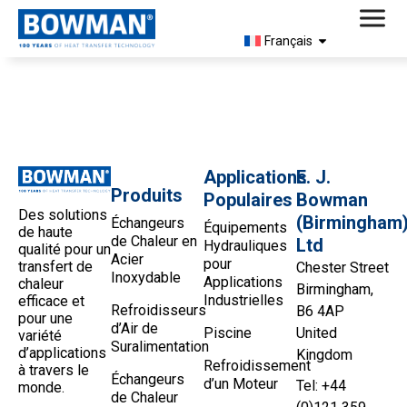
Français
3708-2 Profil de Produit
Applications
E. J.
Produits
Populaires
Bowman
Des solutions
(Birmingham
Échangeurs
Équipements
de haute
de Chaleur en
Ltd
Hydrauliques
qualité pour un
Acier
pour
transfert de
Chester Street
Inoxydable
Applications
chaleur
Birmingham,
Industrielles
efficace et
Refroidisseurs
B6 4AP
pour une
d’Air de
Piscine
United
variété
Suralimentation
d’applications
Kingdom
Refroidissement
à travers le
Échangeurs
d’un Moteur
Tel: +44
monde.
de Chaleur