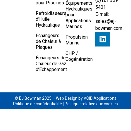
(0)121 359
pour Piscines
Équipements
5401
Hydrauliques
Refroidisseurs
E-mail:
pour
d’Huile
Applications
sales@ej-
Hydraulique
Marines
bowman.com
Échangeurs
Propulsion
de Chaleur à
Marine
Plaques
CHP /
Échangeurs de
Cogénération
Chaleur de Gaz
d’Échappement
© EJ Bowman 2025 –
Web Design by VOiD Applications
Politique de confidentialité
|
Politique relative aux cookies