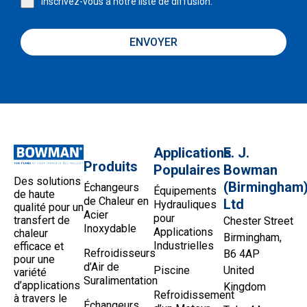
Inscrivez-vous à notre liste de diffusion.
ENVOYER
Applications
E. J.
Produits
Populaires
Bowman
Des solutions
(Birmingham
Échangeurs
Équipements
de haute
de Chaleur en
Ltd
Hydrauliques
qualité pour un
Acier
pour
transfert de
Chester Street
Inoxydable
Applications
chaleur
Birmingham,
Industrielles
efficace et
Refroidisseurs
B6 4AP
pour une
d’Air de
Piscine
United
variété
Suralimentation
d’applications
Kingdom
Refroidissement
à travers le
Échangeurs