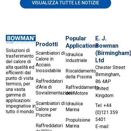
VISUALIZZA TUTTE LE NOTIZIE
Popular
E. J.
Prodotti
Applications
Bowman
Soluzioni di
(Birmingham
Scambiatori di
Idraulica
trasferimento
Calore in
Ltd
Industriale
del calore di
Acciaio
alta qualità ed
Chester Street
Inossidabile
Riscaldamento
efficienti dal
Birmingham,
della Piscina
punto di vista
Raffreddatori
B6 4AP
termico, per
d’Aria di
Raffreddamento
United
una vasta
Sovralimentazione
del Motore
gamma di
Kingdom
applicazioni
Scambiatori di
Idraulica
Tel: +44
impegnative in
Calore per
Marina
tutto il mondo.
(0)121 359
Piscine
5401
Propulsione
Raffreddatori
Marina
E-mail: