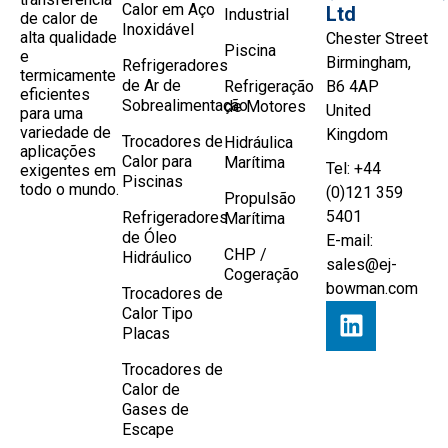
Calor em Aço
Ltd
Industrial
de calor de
Inoxidável
alta qualidade
Chester Street
Piscina
e
Birmingham,
Refrigeradores
termicamente
de Ar de
Refrigeração
B6 4AP
eficientes
Sobrealimentação
de Motores
United
para uma
variedade de
Kingdom
Trocadores de
Hidráulica
aplicações
Calor para
Marítima
Tel: +44
exigentes em
Piscinas
todo o mundo.
(0)121 359
Propulsão
5401
Refrigeradores
Marítima
de Óleo
E-mail:
CHP /
Hidráulico
sales@ej-
Cogeração
bowman.com
Trocadores de
Calor Tipo
Placas
Trocadores de
Calor de
Gases de
Escape