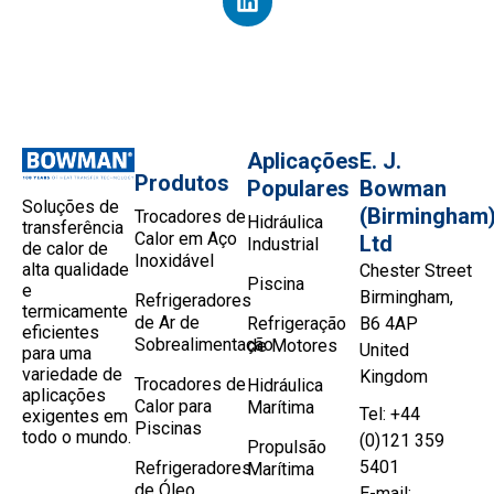
Aplicações
E. J.
Produtos
Populares
Bowman
Soluções de
(Birmingham
Trocadores de
Hidráulica
transferência
Calor em Aço
Ltd
Industrial
de calor de
Inoxidável
alta qualidade
Chester Street
Piscina
e
Birmingham,
Refrigeradores
termicamente
de Ar de
Refrigeração
B6 4AP
eficientes
Sobrealimentação
de Motores
United
para uma
variedade de
Kingdom
Trocadores de
Hidráulica
aplicações
Calor para
Marítima
Tel: +44
exigentes em
Piscinas
todo o mundo.
(0)121 359
Propulsão
5401
Refrigeradores
Marítima
de Óleo
E-mail: