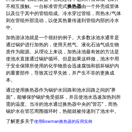
不相互接触。一台标准管壳式
换热器
由一个外壳或管体
以及位于其中的管组组成。冷水穿过管组，而热水/气体
则在管组外部流动，以使其热量传递到管组内部的冷水
中。
加热游泳池就是一个很好的例子。大多数泳池水通常是
通过锅炉进行加热的，使用天然气、液化石油气或生物
质作为能源。从理论上来说，加热泳池最有效的方法是
使池水直接通过锅炉循环。但是如果这样做，池水中用
于安全保障所使用的化学物质会迅速腐蚀和损坏锅炉内
的重要部件，导致其过早失效，并产生不菲的更换成
本。
通过使用换热器作为锅炉水回路和池水回路之间的“界
面”，能够保护锅炉免受损坏，并且使池水迅速加热到所
需的温度。当冷的池水通过换热器中央的“管芯”，而热
锅炉水在管芯周围循环时，热能就被传递到了池水中。
了解更多关于
使用Bowman换热器的应用实例