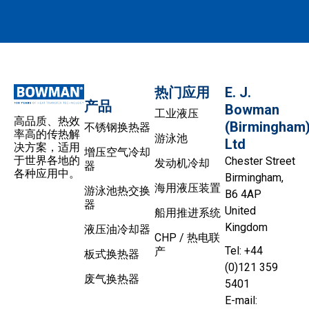
热门应用
E. J.
产品
Bowman
工业液压
高品质、热效
(Birmingham
不锈钢换热器
率高的传热解
游泳池
Ltd
决方案，适用
增压空气冷却
于世界各地的
Chester Street
发动机冷却
器
各种应用中。
Birmingham,
海用液压装置
游泳池热交换
B6 4AP
器
United
船用推进系统
Kingdom
液压油冷却器
CHP / 热电联
Tel: +44
产
板式换热器
(0)121 359
废气换热器
5401
E-mail: