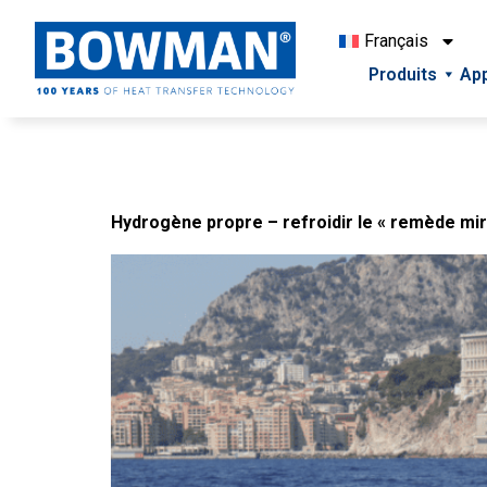
Français
Produits
App
Industry :
Marine
Hydrogène propre – refroidir le « remède mir