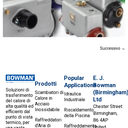
Successivo
→
Popular
E. J.
Prodotti
Applications
Bowman
Soluzioni di
(Birmingham
Scambiatori di
Idraulica
trasferimento
Calore in
Ltd
Industriale
del calore di
Acciaio
alta qualità ed
Chester Street
Inossidabile
Riscaldamento
efficienti dal
Birmingham,
della Piscina
punto di vista
Raffreddatori
B6 4AP
termico, per
d’Aria di
Raffreddamento
United
una vasta