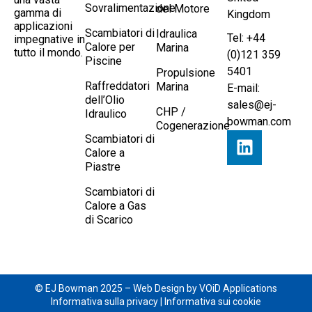
Sovralimentazione
del Motore
gamma di
Kingdom
applicazioni
Scambiatori di
Idraulica
Tel: +44
impegnative in
Calore per
Marina
tutto il mondo.
(0)121 359
Piscine
5401
Propulsione
Raffreddatori
Marina
E-mail:
dell’Olio
sales@ej-
CHP /
Idraulico
bowman.com
Cogenerazione
Scambiatori di
Calore a
Piastre
Scambiatori di
Calore a Gas
di Scarico
© EJ Bowman 2025 –
Web Design by VOiD Applications
Informativa sulla privacy
|
Informativa sui cookie