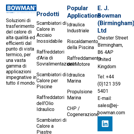
Popular
E. J.
Prodotti
Applications
Bowman
Soluzioni di
(Birmingham
Scambiatori di
Idraulica
trasferimento
Calore in
Ltd
Industriale
del calore di
Acciaio
alta qualità ed
Chester Street
Inossidabile
Riscaldamento
efficienti dal
Birmingham,
della Piscina
punto di vista
Raffreddatori
B6 4AP
termico, per
d’Aria di
Raffreddamento
United
una vasta
Sovralimentazione
del Motore
gamma di
Kingdom
applicazioni
Scambiatori di
Idraulica
Tel: +44
impegnative in
Calore per
Marina
tutto il mondo.
(0)121 359
Piscine
5401
Propulsione
Raffreddatori
Marina
E-mail:
dell’Olio
sales@ej-
CHP /
Idraulico
bowman.com
Cogenerazione
Scambiatori di
Calore a
Piastre