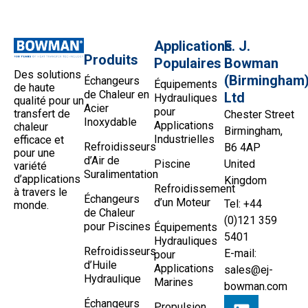
Applications
E. J.
Produits
Populaires
Bowman
Des solutions
(Birmingham
Échangeurs
Équipements
de haute
de Chaleur en
Ltd
Hydrauliques
qualité pour un
Acier
pour
transfert de
Chester Street
Inoxydable
Applications
chaleur
Birmingham,
Industrielles
efficace et
Refroidisseurs
B6 4AP
pour une
d’Air de
Piscine
United
variété
Suralimentation
d’applications
Kingdom
Refroidissement
à travers le
Échangeurs
d’un Moteur
Tel: +44
monde.
de Chaleur
(0)121 359
pour Piscines
Équipements
5401
Hydrauliques
Refroidisseurs
E-mail:
pour
d’Huile
Applications
sales@ej-
Hydraulique
Marines
bowman.com
Échangeurs
Propulsion